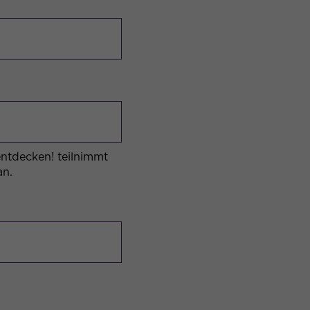
entdecken! teilnimmt
an.