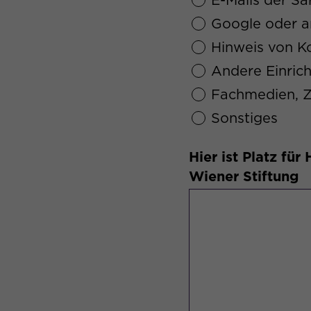
E-Mails der Sa
Google oder 
Hinweis von K
Andere Einric
Fachmedien, Z
Sonstiges
Hier ist Platz f
Wiener Stiftung