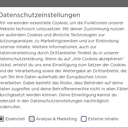
eichte Sprache
Datenschutzeinstellungen
Wir verwenden essentielle Cookies, um die Funktionen unserer
Website technisch umzusetzen. Mit deiner Zustimmung nutzen
MEN
wir außerdem Cookies und ähnliche Technologien zur
MITMACHEN
UNTERSTÜTZEN
BLOG
Nutzungsanalyse, zu Marketingzwecken und zur Einbindung
externer Inhalte. Weitere Informationen, auch zur
Datenverarbeitung durch Drittanbieter, findest du in unserer
tmachen
Essen entdecken!
Anmeldung
Datenschutzerklärung. Wenn du auf „Alle Cookies akzeptieren“
klickst, erteilst du uns eine Einwilligung zum Setzen der Cookies
und der Verarbeitung sowie der Weitergabe an Drittanbieter, die
um Bildungsprogramm Essen ent
zum Teil Ihre Daten außerhalb der Europäischen Union
verarbeiten. Dabei besteht das Risiko, dass Behörden auf deine
Daten zugreifen und deine Betroffenenrechte nicht in allen Fälle
durchgesetzt werden können. Deine Einwilligung kannst du
jederzeit in den Datenschutzeinstellungen nachträglich
 September 2026
widerrufen.
Essenziell
Analyse & Marketing
Externe Inhalte