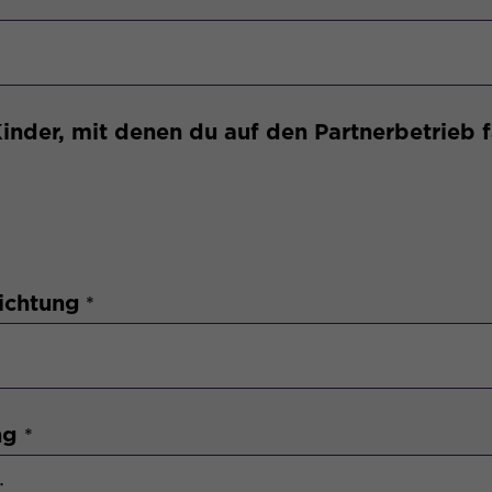
Name
_gid
Anbieter
Google Analytics
Laufzeit
1 Tag
Kinder, mit denen du auf den Partnerbetrieb
Dieses Cookie wird von Google Analytics
installiert. Das Cookie wird verwendet, um
Informationen darüber zu speichern, wie
Besucher eine Website nutzen, und hilft bei
Zweck
der Erstellung eines Analyseberichts
darüber, wie es der Website geht. Die
ichtung
erhobenen Daten umfassen die Anzahl der
Besucher, die Quellen, aus der sie stammen,
und die Seiten in anonymisierter Form.
Name
collect
ung
Anbieter
Google Analytics