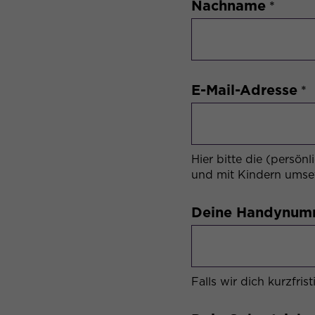
Nachname
E-Mail-Adresse
Hier bitte die (persön
und mit Kindern umset
Deine Handynum
Falls wir dich kurzfris