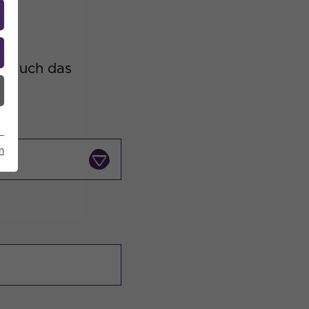
ds auch das
m