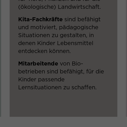
Name
_gid
(ökologische) Landwirtschaft.​
Anbieter
Google Analytics
Kita-Fachkräfte
sind befähigt
und motiviert, pädagogische
Laufzeit
1 Tag
Situationen zu gestalten, in
Dieses Cookie wird von Google Analytics
denen Kinder Lebensmittel
installiert. Das Cookie wird verwendet, um
entdecken können. ​
Informationen darüber zu speichern, wie
Besucher eine Website nutzen, und hilft bei
Mitarbeitende
von Bio-
Zweck
der Erstellung eines Analyseberichts
betrieben sind befähigt, für die
darüber, wie es der Website geht. Die
Kinder passende
erhobenen Daten umfassen die Anzahl der
Besucher, die Quellen, aus der sie stammen,
Lernsituationen zu schaffen.​
und die Seiten in anonymisierter Form.
Name
collect
Anbieter
Google Analytics