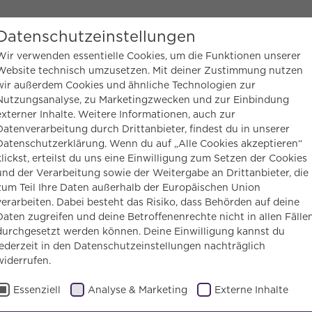
eichte Sprache
Datenschutzeinstellungen
Wir verwenden essentielle Cookies, um die Funktionen unserer
Website technisch umzusetzen. Mit deiner Zustimmung nutzen
MEN
wir außerdem Cookies und ähnliche Technologien zur
MITMACHEN
UNTERSTÜTZEN
BLOG
Nutzungsanalyse, zu Marketingzwecken und zur Einbindung
externer Inhalte. Weitere Informationen, auch zur
Datenverarbeitung durch Drittanbieter, findest du in unserer
hemen
Wirkung
Wirkung Essen entdecken!
Datenschutzerklärung. Wenn du auf „Alle Cookies akzeptieren“
klickst, erteilst du uns eine Einwilligung zum Setzen der Cookies
und der Verarbeitung sowie der Weitergabe an Drittanbieter, die
zum Teil Ihre Daten außerhalb der Europäischen Union
verarbeiten. Dabei besteht das Risiko, dass Behörden auf deine
ng Essen entdecken!
Daten zugreifen und deine Betroffenenrechte nicht in allen Fälle
durchgesetzt werden können. Deine Einwilligung kannst du
jederzeit in den Datenschutzeinstellungen nachträglich
widerrufen.
ren im Supermarkt? Essen Bienen Honig? Un
Essenziell
Analyse & Marketing
Externe Inhalte
Mit unserem kostenfreien Bildungsprogramm 