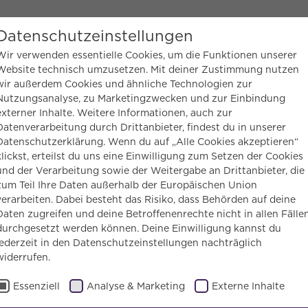
eichte Sprache
Datenschutzeinstellungen
Wir verwenden essentielle Cookies, um die Funktionen unserer
Website technisch umzusetzen. Mit deiner Zustimmung nutzen
MEN
wir außerdem Cookies und ähnliche Technologien zur
MITMACHEN
UNTERSTÜTZEN
BLOG
Nutzungsanalyse, zu Marketingzwecken und zur Einbindung
externer Inhalte. Weitere Informationen, auch zur
Datenverarbeitung durch Drittanbieter, findest du in unserer
esse
Vom Butterschütteln zur Kräuterbutter:…
Datenschutzerklärung. Wenn du auf „Alle Cookies akzeptieren“
klickst, erteilst du uns eine Einwilligung zum Setzen der Cookies
und der Verarbeitung sowie der Weitergabe an Drittanbieter, die
zum Teil Ihre Daten außerhalb der Europäischen Union
verarbeiten. Dabei besteht das Risiko, dass Behörden auf deine
Daten zugreifen und deine Betroffenenrechte nicht in allen Fälle
durchgesetzt werden können. Deine Einwilligung kannst du
jederzeit in den Datenschutzeinstellungen nachträglich
eln zur
widerrufen.
ita-Kinder kochen
Essenziell
Analyse & Marketing
Externe Inhalte