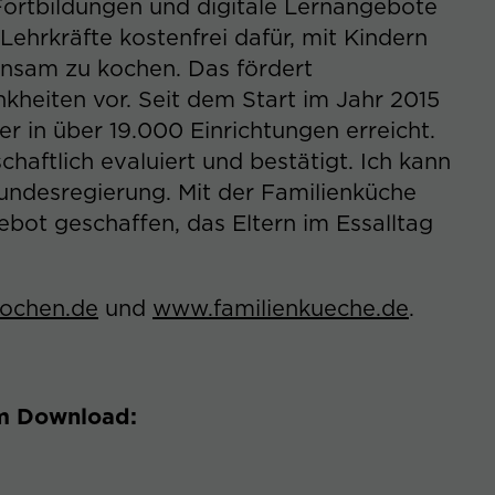
Fortbildungen und digitale Lernangebote
Name
_gid
Lehrkräfte kostenfrei dafür, mit Kindern
nsam zu kochen. Das fördert
Anbieter
Google Analytics
heiten vor. Seit dem Start im Jahr 2015
Laufzeit
1 Tag
er in über 19.000 Einrichtungen erreicht.
haftlich evaluiert und bestätigt. Ich kann
Dieses Cookie wird von Google Analytics
installiert. Das Cookie wird verwendet, um
Bundesregierung. Mit der Familienküche
Informationen darüber zu speichern, wie
ebot geschaffen, das Eltern im Essalltag
Besucher eine Website nutzen, und hilft bei
Zweck
der Erstellung eines Analyseberichts
darüber, wie es der Website geht. Die
ochen.de
und
www.familienkueche.de
.
erhobenen Daten umfassen die Anzahl der
Besucher, die Quellen, aus der sie stammen,
und die Seiten in anonymisierter Form.
um Download:
Name
collect
Anbieter
Google Analytics