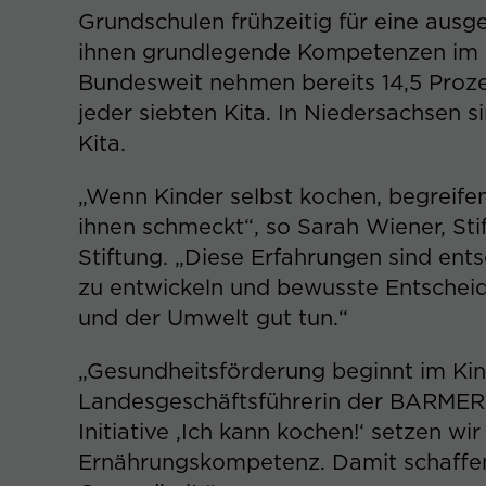
Grundschulen frühzeitig für eine aus
ihnen grundlegende Kompetenzen im U
Bundesweit nehmen bereits 14,5 Prozen
jeder siebten Kita. In Niedersachsen si
Kita.
„Wenn Kinder selbst kochen, begreife
ihnen schmeckt“, so Sarah Wiener, St
Stiftung. „Diese Erfahrungen sind e
zu entwickeln und bewusste Entscheid
und der Umwelt gut tun.“
„Gesundheitsförderung beginnt im Kind
Landesgeschäftsführerin der BARMER 
Initiative ‚Ich kann kochen!‘ setzen wi
Ernährungskompetenz. Damit schaffen 