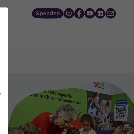
Spenden
n