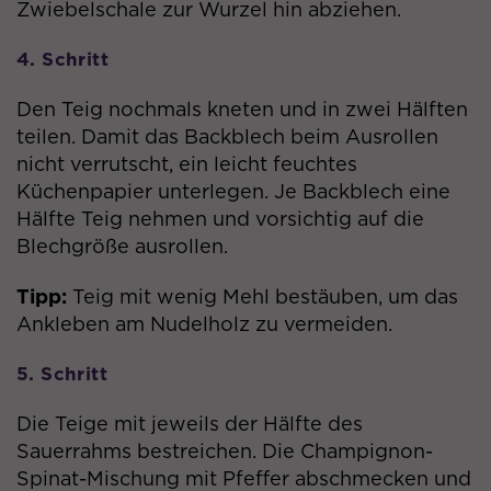
Zwiebelschale zur Wurzel hin abziehen.
Echtzeitgebote dritter
Werbetreibender.
4. Schritt
Den Teig nochmals kneten und in zwei Hälften
Name
tr
teilen. Damit das Backblech beim Ausrollen
Anbieter
Google Tag Manager / Facebook
nicht verrutscht, ein leicht feuchtes
Küchenpapier unterlegen. Je Backblech eine
Laufzeit
Sitzung (Pixel)
Hälfte Teig nehmen und vorsichtig auf die
Blechgröße ausrollen.
Wird von Facebook genutzt, um eine
Reihe von Werbeprodukten
Tipp:
Teig mit wenig Mehl bestäuben, um das
Zweck
anzuzeigen, zum Beispiel
Ankleben am Nudelholz zu vermeiden.
Echtzeitgebote dritter
Werbetreibender.
5. Schritt
Name
visitor_id
Die Teige mit jeweils der Hälfte des
Sauerrahms bestreichen. Die Champignon-
Anbieter
Pardot
Spinat-Mischung mit Pfeffer abschmecken und