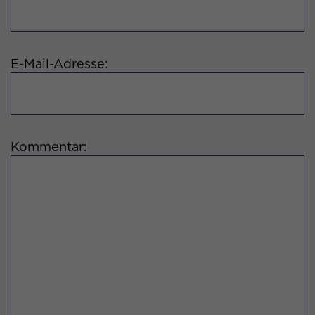
Anbieter
Google Analytics 4
Laufzeit
1 Minute
E-Mail-Adresse:
Zweck
Drosselung der Anfragerate
Kommentar: