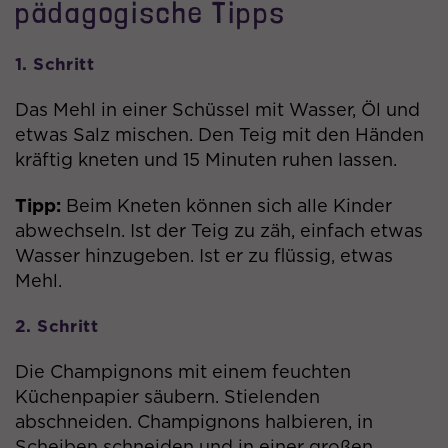
darüber, wie es der Website geht. Die
pädagogische Tipps
erhobenen Daten umfassen die Anzahl
der Besucher, die Quellen, aus der sie
1. Schritt
stammen, und die Seiten in
anonymisierter Form.
Das Mehl in einer Schüssel mit Wasser, Öl und
etwas Salz mischen. Den Teig mit den Händen
Name
collect
kräftig kneten und 15 Minuten ruhen lassen.
Anbieter
Google Analytics
Tipp:
Beim Kneten können sich alle Kinder
abwechseln. Ist der Teig zu zäh, einfach etwas
Laufzeit
Sitzung (Pixel)
Wasser hinzugeben. Ist er zu flüssig, etwas
Mehl.
Wird verwendet, um Daten zu Google
Analytics über das Gerät und das
2. Schritt
Zweck
Verhalten des Besuchers zu
senden. Erfasst den Besucher über
Die Champignons mit einem feuchten
Geräte und Marketingkanäle hinweg.
Küchenpapier säubern. Stielenden
abschneiden. Champignons halbieren, in
Name
_fbp
Scheiben schneiden und in einer großen