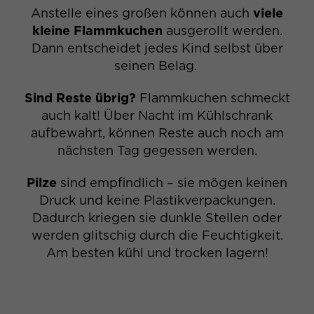
Laufzeit
180 Tage
Anstelle eines großen können auch
viele
kleine Flammkuchen
ausgerollt werden.
Dieses LPV-Cookie verhindert, dass
Dann entscheidet jedes Kind selbst über
Zweck
Seitenaufrufe während einer Sitzung
seinen Belag.
mehrfach verfolgt werden.
Sind Reste übrig?
Flammkuchen schmeckt
Name
pardot
auch kalt! Über Nacht im Kühlschrank
aufbewahrt, können Reste auch noch am
Anbieter
Pardot
nächsten Tag gegessen werden.
Laufzeit
Sitzung
Pilze
sind empfindlich – sie mögen keinen
Druck und keine Plastikverpackungen.
Ein Sitzungscookie mit dem Namen
Dadurch kriegen sie dunkle Stellen oder
pardot wird in im Browser gesetzt,
werden glitschig durch die Feuchtigkeit.
wenn die Website besucht wird. Das
Zweck
Cookie kennzeichnet eine aktive
Am besten kühl und trocken lagern!
Sitzung und wird nicht zum Verfolgen
verwendet.