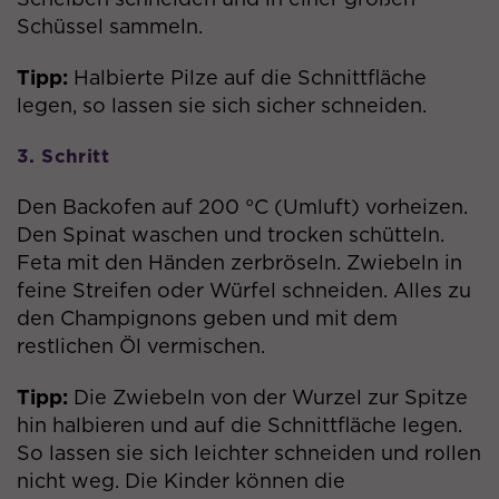
Schüssel sammeln.
Anbieter
Google Tag Manager / Facebook
Tipp:
Halbierte Pilze auf die Schnittfläche
Laufzeit
3 Monate
legen, so lassen sie sich sicher schneiden.
Wird von Facebook genutzt, um eine
Reihe von Werbeprodukten
3. Schritt
Zweck
anzuzeigen, zum Beispiel
Echtzeitgebote dritter
Den Backofen auf 200 °C (Umluft) vorheizen.
Werbetreibender.
Den Spinat waschen und trocken schütteln.
Feta mit den Händen zerbröseln. Zwiebeln in
feine Streifen oder Würfel schneiden. Alles zu
Name
fr
den Champignons geben und mit dem
restlichen Öl vermischen.
Anbieter
Google Tag Manager / Facebook
Laufzeit
3 Monate
Tipp:
Die Zwiebeln von der Wurzel zur Spitze
hin halbieren und auf die Schnittfläche legen.
Wird von Facebook genutzt, um eine
So lassen sie sich leichter schneiden und rollen
Reihe von Werbeprodukten
nicht weg. Die Kinder können die
Zweck
anzuzeigen, zum Beispiel