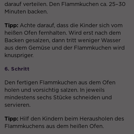
darauf verteilen. Den Flammkuchen ca. 25–30
Laufzeit
180 Tage
Minuten backen.
Das Besucher-Cookie vergibt
Tipp:
Achte darauf, dass die Kinder sich vom
eindeutige anonymisierte Besucher-
Zweck
Ids, um die Aktivitäten eines
heißen Ofen fernhalten. Wird erst nach dem
Besuchers auf der Website zu
Backen gesalzen, dann tritt weniger Wasser
verfolgen.
aus dem Gemüse und der Flammkuchen wird
knuspriger.
Name
pi_opt_in
6. Schritt
Anbieter
Pardot
Den fertigen Flammkuchen aus dem Ofen
holen und vorsichtig salzen. In jeweils
Laufzeit
180 Tage
mindestens sechs Stücke schneiden und
Dieses Cookie dient dazu, sich Ihre
servieren.
Entscheidung bzgl. der
Zweck
Cookienutzung zu merken. Ihre
Tipp:
Hilf den Kindern beim Herausholen des
Entscheidung können Sie jederzeit auf
Flammkuchens aus dem heißen Ofen.
der Datenschutzseite ändern.