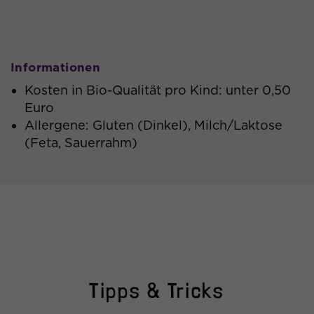
Name
visitor_id
-hash
Anbieter
Pardot
Informationen
Kosten in Bio-Qualität pro Kind: unter 0,50
Laufzeit
180 Tage
Euro
Dieses Cookie ist eine
Allergene: Gluten (Dinkel), Milch/Laktose
Sicherheitsmaßnahme, um
(Feta, Sauerrahm)
sicherzustellen, dass ein böswilliger
Zweck
Benutzer einen Besucher nicht
fälschen und auf entsprechende
potenzielle Informationen zugreifen
kann.
Name
lpv
Tipps & Tricks
Anbieter
Pardot